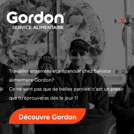
Aller
au
contenu
Une équipe qui croit en ta valeur t'attend!
Travailler ensemble et s’épanouir chez Service
alimentaire Gordon?
Ce ne sont pas que de belles paroles: c’est un plaisir
que tu éprouveras
dès le jour 1
!
Découvre Gordon